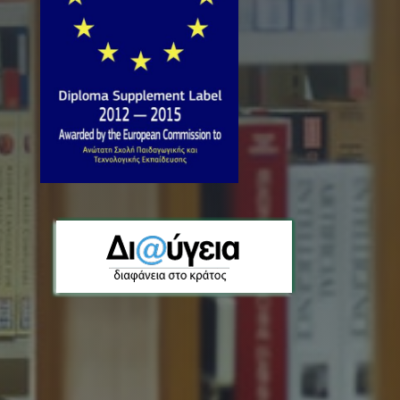
http://kozani.aspete.gr/
ΕΠΠΑΙΚ - ΠΕΣΥΠ Λιβαδειάς
3ο Γυμνάσιο Λειβαδειάς Αριστοφάνους και
Διστόμου
Λιβαδειά 32131
Ελλάδα
Phone
2261301804
http://aspete-livadias.weebly.com/
ΕΠΠΑΙΚ - ΠΕΣΥΠ Μυτιλήνης
Στρατή Μυριβήλη 108
Μυτιλήνη 81100
Ελλάδα
Phone
22510 37698
http://mytilini.aspete.gr/
ΕΠΠΑΙΚ - ΠΕΣΥΠ Πάτρας
Αχαϊκής Συμπολιτείας 20 , Ζαβλάνι