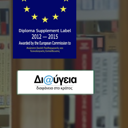
http://kozani.aspete.gr/
ΕΠΠΑΙΚ - ΠΕΣΥΠ Λιβαδειάς
3ο Γυμνάσιο Λειβαδειάς Αριστοφάνους και
Διστόμου
Λιβαδειά 32131
Ελλάδα
Phone
2261301804
http://aspete-livadias.weebly.com/
ΕΠΠΑΙΚ - ΠΕΣΥΠ Μυτιλήνης
Στρατή Μυριβήλη 108
Μυτιλήνη 81100
Ελλάδα
Phone
22510 37698
http://mytilini.aspete.gr/
ΕΠΠΑΙΚ - ΠΕΣΥΠ Πάτρας
Αχαϊκής Συμπολιτείας 20 , Ζαβλάνι