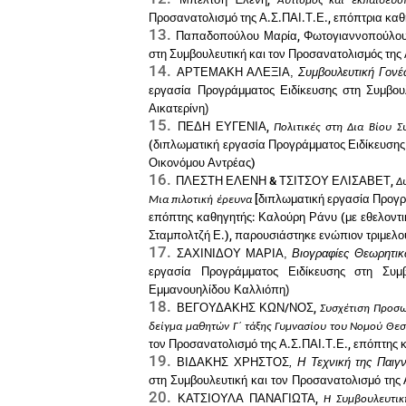
Αυτισμός και εκπαίδευσ
Προσανατολισμό της Α.Σ.ΠΑΙ.Τ.Ε., επόπτρια καθ
Παπαδοπούλου Μαρία, Φωτογιαννοπούλου
στη Συμβουλευτική και τον Προσανατολισμός της
ΑΡΤΕΜΑΚΗ ΑΛΕΞΙΑ,
Συμβουλευτική Γονέ
εργασία Προγράμματος Ειδίκευσης στη Συμβου
Αικατερίνη)
ΠΕΔΗ ΕΥΓΕΝΙΑ,
Πολιτικές στη Δια Βίου 
(διπλωματική εργασία Προγράμματος Ειδίκευσης 
Οικονόμου Αντρέας)
ΠΛΕΣΤΗ ΕΛΕΝΗ & ΤΣΙΤΣΟΥ ΕΛΙΣΑΒΕΤ,
Δ
[διπλωματική εργασία Προγρ
Μια πιλοτική έρευνα
επόπτης καθηγητής: Καλούρη Ράνυ (με εθελοντι
Σταμπολτζή Ε.), παρουσιάστηκε ενώπιον τριμελού
ΣΑΧΙΝΙΔΟΥ ΜΑΡΙΑ,
Βιογραφίες Θεωρητικ
εργασία Προγράμματος Ειδίκευσης στη Συμβ
Εμμανουηλίδου Καλλιόπη)
ΒΕΓΟΥΔΑΚΗΣ ΚΩΝ/ΝΟΣ,
Συσχέτιση Προσω
δείγμα μαθητών Γ΄ τάξης Γυμνασίου του Νομού Θε
τον Προσανατολισμό της Α.Σ.ΠΑΙ.Τ.Ε., επόπτης
ΒΙΔΑΚΗΣ ΧΡΗΣΤΟΣ
, Η Τεχνική της Παιγ
στη Συμβουλευτική και τον Προσανατολισμό της
ΚΑΤΣΙΟΥΛΑ ΠΑΝΑΓΙΩΤΑ,
Η Συμβουλευτικ