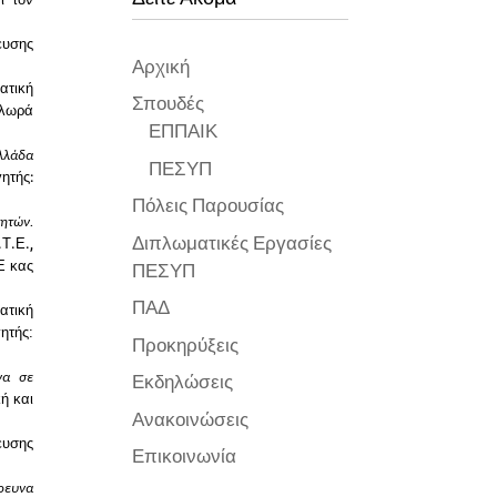
ευσης
Αρχική
ατική
Σπουδές
Φλωρά
ΕΠΠΑΙΚ
λλάδα
ΠΕΣΥΠ
ητής:
Πόλεις Παρουσίας
τητών.
Διπλωματικές Εργασίες
.Τ.Ε.
,
Ε κας
ΠΕΣΥΠ
ΠΑΔ
ατική
ητής:
Προκηρύξεις
να σε
Εκδηλώσεις
ή και
Ανακοινώσεις
ευσης
Επικοινωνία
ρευνα