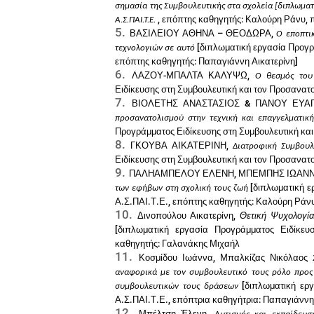
σημασία της Συμβουλευτικής στα σχολεία [διπλωματ
, επόπτης καθηγητής: Καλούρη Ράνυ, π
Α.Σ.ΠΑΙ.Τ.Ε.
ΒΑΣΙΛΕΙΟΥ ΑΘΗΝΑ – ΘΕΟΔΩΡΑ,
Ο εποπτι
[διπλωματική εργασία Προγρά
τεχνολογιών σε αυτό
επόπτης καθηγητής: Παπαγιάννη Αικατερίνη]
ΛΑΖΟΥ-ΜΠΑΛΤΑ ΚΑΛΥΨΩ,
Ο θεσμός του
Ειδίκευσης στη Συμβουλευτική και τον Προσανατο
ΒΙΟΛΕΤΗΣ ΑΝΑΣΤΑΣΙΟΣ & ΠΑΝΟΥ ΕΥΑ
προσανατολισμού στην τεχνική και επαγγελματική
Προγράμματος Ειδίκευσης στη Συμβουλευτική και
ΓΚΟΥΒΑ ΑΙΚΑΤΕΡΙΝΗ,
Διατροφική Συμβουλ
Ειδίκευσης στη Συμβουλευτική και τον Προσανατ
ΠΑΛΗΑΜΠΕΛΟΥ ΕΛΕΝΗ, ΜΠΕΜΠΗΣ ΙΩΑΝΝΗ
[διπλωματική ε
των εφήβων στη σχολική τους ζωή
Α.Σ.ΠΑΙ.Τ.Ε., επόπτης καθηγητής: Καλούρη Ράν
Δινοπούλου Αικατερίνη,
Θετική Ψυχολογία
[διπλωματική εργασία Προγράμματος Ειδίκευ
καθηγητής: Γαλανάκης Μιχαήλ
Κοσμίδου Ιωάννα, Μπαλκίζας Νικόλαος
αναφορικά με τον συμβουλευτικό τους ρόλο προς
[διπλωματική ερ
συμβουλευτικών τους δράσεων
Α.Σ.ΠΑΙ.Τ.Ε., επόπτρια καθηγήτρια: Παπαγιάννη
Μπέλτση Έλενη,