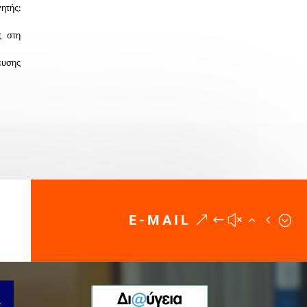
ητής:
ς στη
ευσης
E-MAIL