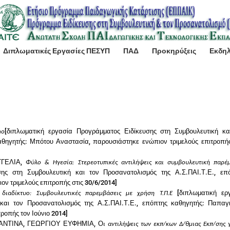
Διπλωματικές Εργασίες ΠΕΣΥΠ
ΠΑΔ
Προκηρύξεις
Εκδη
[διπλωματική εργασία Προγράμματος Ειδίκευσης στη Συμβουλευτική κα
no
αθηγητής: Μπότου Αναστασία, παρουσιάστηκε ενώπιον τριμελούς επιτροπής
ΓΓΕΛΙΑ,
Φύλο & Ηγεσία: Στερεοτυπικές αντιλήψεις και συμβουλευτική παρέ
σης στη Συμβουλευτική και τον Προσανατολισμός της Α.Σ.ΠΑΙ.Τ.Ε.
, επ
ν τριμελούς επιτροπής στις 30/6/2014]
[διπλωματική ερ
διαδίκτυο: Συμβουλευτικές παρεμβάσεις με χρήση Τ.Π.Ε
και τον Προσανατολισμός της Α.Σ.ΠΑΙ.Τ.Ε.
, επόπτης καθηγητής: Παπαγ
ροπής τον Ιούνιο 2014]
ΑΝΤΙΝΑ, ΓΕΩΡΓΙΟΥ ΕΥΦΗΜΙΑ
,
Ο
ι αντιλήψεις των εκπ/κων Δ/θμιας Εκπ/σης 