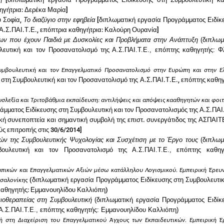
η
ηγήτρια: Δερέκα Μαρία]
 Σοφία,
Το διαζύγιο στην εφηβεία
[διπλωματική εργασία Προγράμματος Ειδίκ
 Α.Σ.ΠΑΙ.Τ.Ε., επόπτρια καθηγήτρια: Καλούρη Ουρανία]
ων που έχουν Παιδιά με Δυσκολίες και Προβλήματα στην Ανάπτυξη
(διπλωμ
λευτική και τον Προσανατολισμό της Α.Σ.ΠΑΙ.Τ.Ε., επόπτης καθηγητής: 
Συμβουλευτική και τον Επαγγελματικό Προσανατολισμό στην Ευρώπη και στην Ε
στη Συμβουλευτική και τον Προσανατολισμό της Α.Σ.ΠΑΙ.Τ.Ε., επόπτης καθηγ
υσλεξία και Τριτοβάθμια εκπαίδευση: αντιλήψεις και απόψεις κααθηγητών και φοι
άμματος Ειδίκευσης στη Συμβουλευτική και τον Προσανατολισμός της Α.Σ.ΠΑΙ
κή συνεποπτεία και σημαντική συμβολή της επιστ. συνεργάτιδος της ΑΣΠΑΙΤ
ς επιτροπής στις 30/6/2014]
ών της Συμβουλευτικής Ψυχολογίας και Συσχέτιση με το Έργο τους
(διπλωμ
ουλευτική και τον Προσανατολισμό της Α.Σ.ΠΑΙ.Τ.Ε., επόπτης καθηγ
πικών και Επαγγελματικών Αξιών μέσω κατάλληλου Λογισμικού. Εμπειρική Έρευ
(διπλωματική εργασία Προγράμματος Ειδίκευσης στη Συμβουλευτικ
σσαλονίκης
 καθηγητής: Εμμανουηλίδου Καλλιόπη)
νιοθεραπείας στη Συμβουλευτική
(διπλωματική εργασία Προγράμματος Ειδίκ
 Α.Σ.ΠΑΙ.Τ.Ε., επόπτης καθηγητής: Εμμανουηλίδου Καλλιόπη)
ή στη Διαχείριση του Επαγγελματικού Άγχους των Εκπαιδευτικών. Εμπειρική Έ