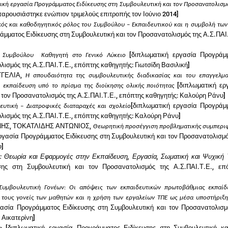
ική εργασία Προγράμματος Ειδίκευσης στη Συμβουλευτική και τον Προσανατολισμ
αρουσιάστηκε ενώπιον τριμελούς επιτροπής τον Ιούνιο 2014]
κός και καθοδηγητικός ρόλος του Συμβούλου – Εκπαιδευτικού και η συμβολή των
μματος Ειδίκευσης στη Συμβουλευτική και τον Προσανατολισμός της Α.Σ.ΠΑΙ.
[διπλωματική εργασία Προγράμ
 Συμβούλου Καθηγητή στο Γενικό Λύκειο
λισμός της Α.Σ.ΠΑΙ.Τ.Ε., επόπτης καθηγητής: Γιωτσίδη Βασιλική]
ΓΓΕΛΙΑ,
Η σπουδαιότητα της συμβουλευτικής διαδικασίας και του επαγγελμα
[διπλωματική ερ
 εκπαίδευση υπό το πρίσμα της διοίκησης ολικής ποιότητας
 τον Προσανατολισμός της Α.Σ.ΠΑΙ.Τ.Ε., επόπτης καθηγητής: Καλούρη Ράνυ]
[διπλωματική εργασία Προγράμ
ευτική – Διατροφικές διαταραχές και σχολείο
ολισμός της Α.Σ.ΠΑΙ.Τ.Ε., επόπτης καθηγητής: Καλούρη Ράνυ]
Σ, ΤΟΚΑΤΛΙΔΗΣ ΑΝΤΩΝΙΟΣ,
Θεωρητική προσέγγιση προβληματικής συμπερι
ργασία Προγράμματος Ειδίκευσης στη Συμβουλευτική και τον Προσανατολισμό
υ]
: Θεωρία και Εφαρμογές στην Εκπαίδευση, Εργασία, Σωματική και Ψυχική 
σης στη Συμβουλευτική και τον Προσανατολισμός της Α.Σ.ΠΑΙ.Τ.Ε., επ
Συμβουλευτική Γονέων: Οι απόψεις των εκπαιδευτικών πρωτοβάθμιας εκπαίδ
 τους γονείς των μαθητών και η χρήση των εργαλείων ΤΠΕ ως μέσα υποστήριξη
γασία Προγράμματος Ειδίκευσης στη Συμβουλευτική και τον Προσανατολισμ
 Αικατερίνη]
[διπλωματική εργασία Προγράμματος Ειδίκευσης στη Συμβουλευτική κα